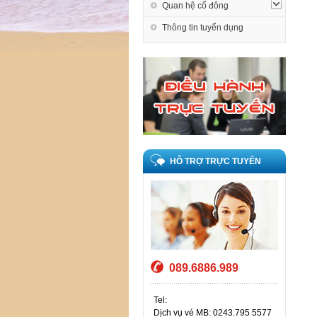
Quan hệ cổ đông
Thông tin tuyển dụng
HỖ TRỢ TRỰC TUYẾN
089.6886.989
Tel:
Dịch vụ vé MB: 0243.795 5577