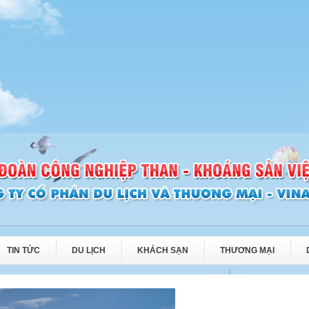
TIN TỨC
DU LỊCH
KHÁCH SẠN
THƯƠNG MẠI