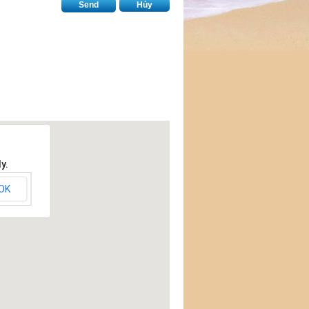
Send
Hủy
y.
OK