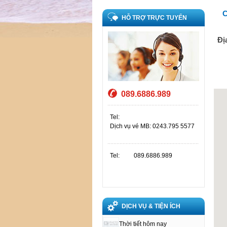
C
HỖ TRỢ TRỰC TUYẾN
Địa
Đ
089.6886.989
Tel:
Dịch vụ vé MB: 0243.795 5577
Tel:
089.6886.989
DỊCH VỤ & TIỆN ÍCH
Thời tiết hôm nay