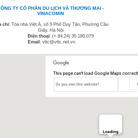
ÔNG TY CỔ PHẦN DU LỊCH VÀ THƯƠNG MẠI -
VINACOMIN
 chỉ
:
Tòa nhà Việt Á, số 9 Phố Duy Tân, Phường Cầu
Giấy, Hà Nội
iện thoại
:
(
+
84.24) 35.180.079
Email
:
vttc@vttc.net.vn
This page can't load Google Maps correctl
Do you own this website?
Loading...