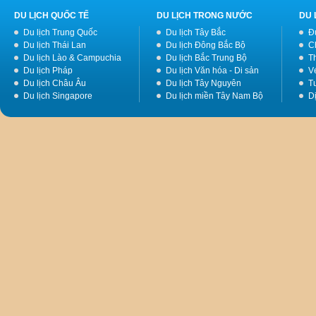
DU LỊCH QUỐC TẾ
DU LỊCH TRONG NƯỚC
DU 
Du lịch Trung Quốc
Du lịch Tây Bắc
Đ
Du lịch Thái Lan
Du lịch Đông Bắc Bộ
C
Du lịch Lào & Campuchia
Du lịch Bắc Trung Bộ
T
Du lịch Pháp
Du lịch Văn hóa - Di sản
V
Du lịch Châu Âu
Du lịch Tây Nguyên
Tư
Du lịch Singapore
Du lịch miền Tây Nam Bộ
D