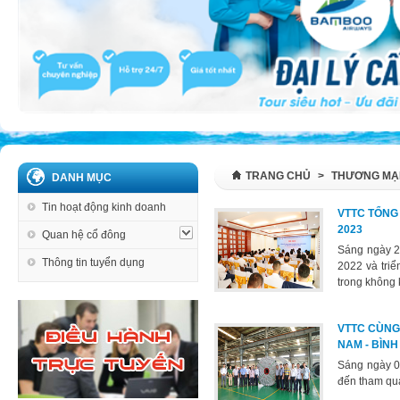
TRANG CHỦ
>
THƯƠNG MẠ
DANH MỤC
Tin hoạt động kinh doanh
VTTC TỔNG 
2023
Quan hệ cổ đông
Sáng ngày 28
Thông tin tuyển dụng
2022 và tri
trong không k
VTTC CÙNG
NAM - BÌN
Sáng ngày 0
đến tham qua