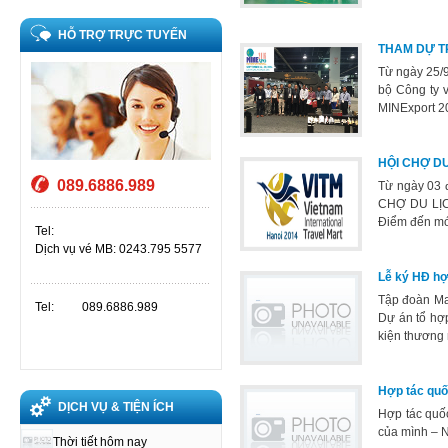
HỖ TRỢ TRỰC TUYẾN
THAM DỰ T
Từ ngày 25/9
bộ Công ty v
MINExport 20
HỘI CHỢ DU
089.6886.989
Từ ngày 03 
CHỢ DU LỊCH
Điểm đến mới
Tel:
Dịch vụ vé MB: 0243.795 5577
Lễ ký HĐ hợ
Tập đoàn Ma
Tel:
089.6886.989
Dự án tổ hợp
kiện thương m
Hợp tác quố
DỊCH VỤ & TIỆN ÍCH
Hợp tác quố
của mình – N
Thời tiết hôm nay