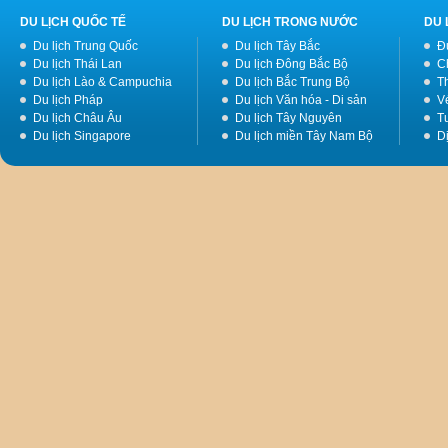
DU LỊCH QUỐC TẾ
DU LỊCH TRONG NƯỚC
DU 
Du lịch Trung Quốc
Du lịch Tây Bắc
Đ
Du lịch Thái Lan
Du lịch Đông Bắc Bộ
C
Du lịch Lào & Campuchia
Du lịch Bắc Trung Bộ
T
Du lịch Pháp
Du lịch Văn hóa - Di sản
V
Du lịch Châu Âu
Du lịch Tây Nguyên
Tư
Du lịch Singapore
Du lịch miền Tây Nam Bộ
D