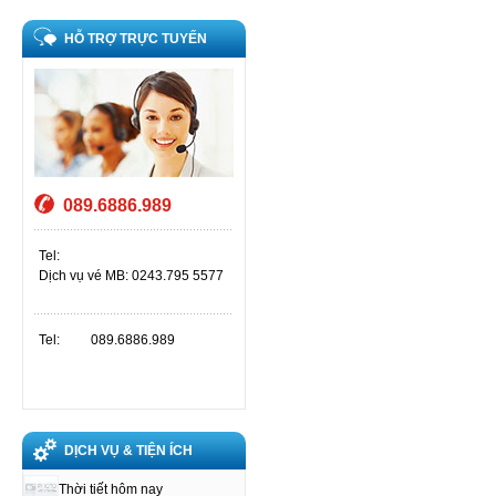
HỖ TRỢ TRỰC TUYẾN
089.6886.989
Tel:
Dịch vụ vé MB: 0243.795 5577
Tel:
089.6886.989
DỊCH VỤ & TIỆN ÍCH
Thời tiết hôm nay