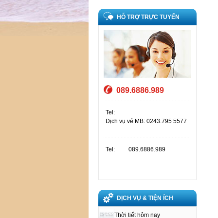
HỖ TRỢ TRỰC TUYẾN
089.6886.989
Tel:
Dịch vụ vé MB: 0243.795 5577
Tel:
089.6886.989
DỊCH VỤ & TIỆN ÍCH
Thời tiết hôm nay