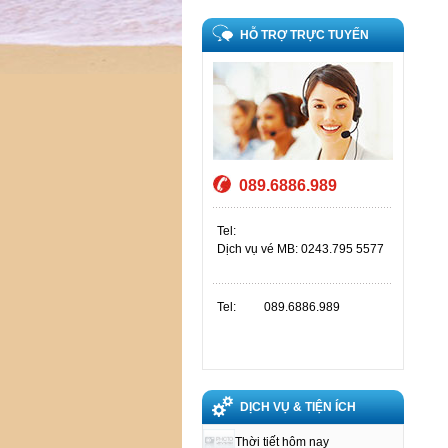
HỖ TRỢ TRỰC TUYẾN
089.6886.989
Tel:
Dịch vụ vé MB: 0243.795 5577
Tel:
089.6886.989
DỊCH VỤ & TIỆN ÍCH
Thời tiết hôm nay