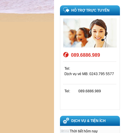
HỖ TRỢ TRỰC TUYẾN
089.6886.989
Tel:
Dịch vụ vé MB: 0243.795 5577
Tel:
089.6886.989
DỊCH VỤ & TIỆN ÍCH
Thời tiết hôm nay