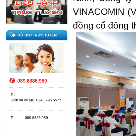
VINACOMIN (VT
đồng cổ đông 
HỖ TRỢ TRỰC TUYẾN
089.6886.989
Tel:
Dịch vụ vé MB: 0243.795 5577
Tel:
089.6886.989