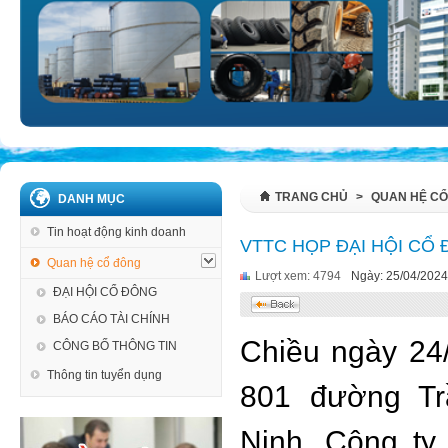
TRANG CHỦ
>
QUAN HỆ C
DANH MỤC
Tin hoạt động kinh doanh
VTTC HỌP ĐẠI HỘI CỔ
Quan hệ cổ đông
Lượt xem: 4794
Ngày: 25/04/2024
ĐẠI HỘI CỔ ĐÔNG
BÁO CÁO TÀI CHÍNH
Chiều ngày 24
CÔNG BỐ THÔNG TIN
Thông tin tuyển dụng
801 đường Tr
Ninh, Công ty