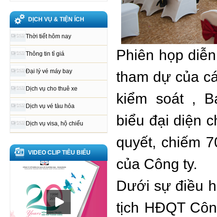
DỊCH VỤ & TIỆN ÍCH
Thời tiết hôm nay
Phiên họp diễn 
Thông tin tỉ giá
Đại lý vé máy bay
tham dự của cá
Dịch vụ cho thuê xe
kiểm soát , 
Dịch vụ vé tàu hỏa
biểu
đại diện 
Dịch vụ visa, hộ chiếu
quyết, chiếm 
VIDEO CLIP TIÊU BIỂU
của Công ty.
Dưới sự điều 
tịch HĐQT Công