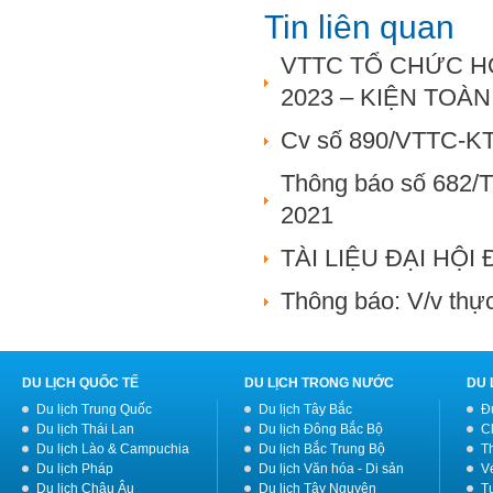
Tin liên quan
VTTC TỔ CHỨC H
2023 – KIỆN TOÀ
Cv số 890/VTTC-KTT
Thông báo số 682/T
2021
TÀI LIỆU ĐẠI HỘ
Thông báo: V/v thực
DU LỊCH QUỐC TẾ
DU LỊCH TRONG NƯỚC
DU 
Du lịch Trung Quốc
Du lịch Tây Bắc
Đ
Du lịch Thái Lan
Du lịch Đông Bắc Bộ
C
Du lịch Lào & Campuchia
Du lịch Bắc Trung Bộ
T
Du lịch Pháp
Du lịch Văn hóa - Di sản
V
Du lịch Châu Âu
Du lịch Tây Nguyên
Tư