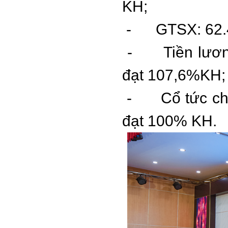
KH;
- GTSX: 62.49
- Tiền lương 
đạt 107,6%KH;
- Cổ tức chi 
đạt 100% KH.