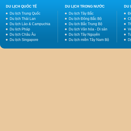
DU LỊCH QUỐC TẾ
DU LỊCH TRONG NƯỚC
DU 
Du lịch Trung Quốc
Du lịch Tây Bắc
Đ
Du lịch Thái Lan
Du lịch Đông Bắc Bộ
C
Du lịch Lào & Campuchia
Du lịch Bắc Trung Bộ
T
Du lịch Pháp
Du lịch Văn hóa - Di sản
V
Du lịch Châu Âu
Du lịch Tây Nguyên
Tư
Du lịch Singapore
Du lịch miền Tây Nam Bộ
D