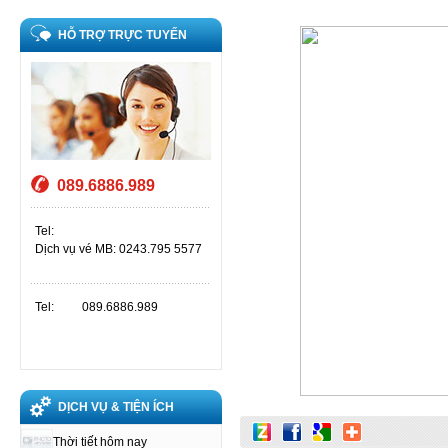
HỖ TRỢ TRỰC TUYẾN
089.6886.989
Tel:
Dịch vụ vé MB: 0243.795 5577
Tel:
089.6886.989
DỊCH VỤ & TIỆN ÍCH
Thời tiết hôm nay