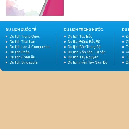
DU LỊCH QUỐC TẾ
DU LỊCH TRONG NƯỚC
DU 
Du lịch Trung Quốc
Du lịch Tây Bắc
Đ
Du lịch Thái Lan
Du lịch Đông Bắc Bộ
C
Du lịch Lào & Campuchia
Du lịch Bắc Trung Bộ
T
Du lịch Pháp
Du lịch Văn hóa - Di sản
V
Du lịch Châu Âu
Du lịch Tây Nguyên
Tư
Du lịch Singapore
Du lịch miền Tây Nam Bộ
D