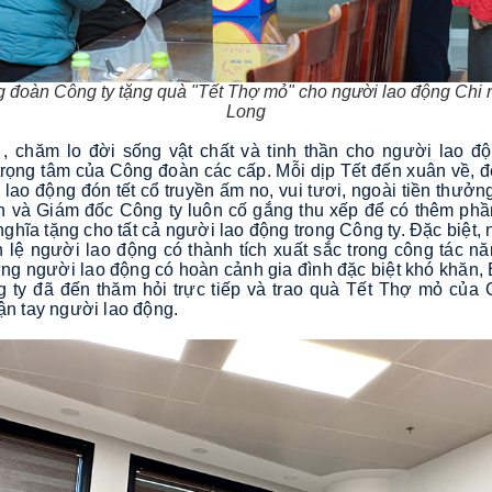
đoàn Công ty tặng quà "Tết Thợ mỏ" cho người lao động Chi
Long
, chăm lo đời sống vật chất và tinh thần cho người lao độ
trọng tâm của Công đoàn các cấp. Mỗi dịp Tết đến xuân về, 
lao động đón tết cổ truyền ấm no, vui tươi, ngoài tiền thưở
 và Giám đốc Công ty luôn cố gắng thu xếp để có thêm phần
nghĩa tặng cho tất cả người lao động trong Công ty. Đặc biệt
h lệ người lao động có thành tích xuất sắc trong công tác 
ững người lao động có hoàn cảnh gia đình đặc biệt khó khăn
 ty đã đến thăm hỏi trực tiếp và trao quà Tết Thợ mỏ của
ận tay người lao động.