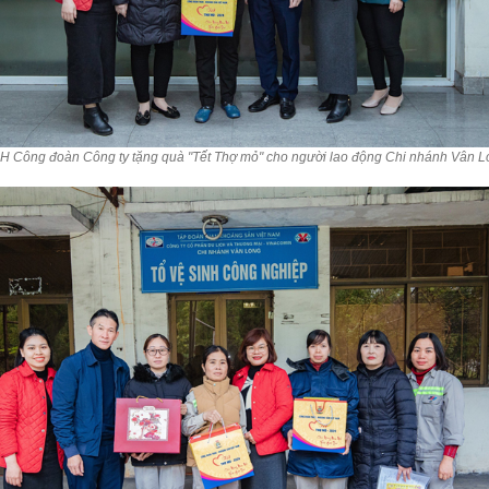
H Công đoàn Công ty tặng quà "Tết Thợ mỏ" cho người lao động Chi nhánh Vân L