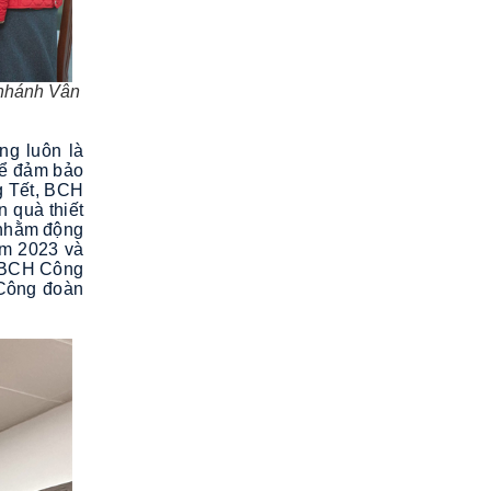
 nhánh Vân
ng luôn là
để đảm bảo
ng Tết, BCH
 quà thiết
, nhằm động
năm 2023 và
, BCH Công
 Công đoàn